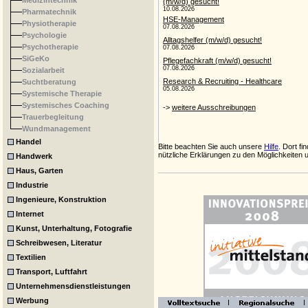
Medizintechnik
Pharmatechnik
Physiotherapie
Psychologie
Psychotherapie
SiGeKo
Sozialarbeit
Suchtberatung
Systemische Therapie
Systemisches Coaching
Trauerbegleitung
Wundmanagement
Handel
Bitte beachten Sie auch unsere
Hilfe
. Dort fi
nützliche Erklärungen zu den Möglichkeiten u
Handwerk
Haus, Garten
Industrie
Ingenieure, Konstruktion
Internet
Kunst, Unterhaltung, Fotografie
Schreibwesen, Literatur
Textilien
Transport, Luftfahrt
Unternehmensdienstleistungen
Werbung