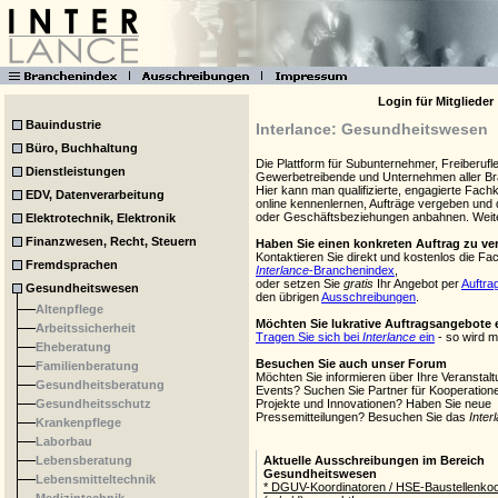
Branchen von A-Z
Login für Mitglieder
Bauindustrie
Interlance: Gesundheitswesen
Büro, Buchhaltung
Die Plattform für Subunternehmer, Freiberufle
Dienstleistungen
Gewerbetreibende und Unternehmen aller Br
Hier kann man qualifizierte, engagierte Fachk
EDV, Datenverarbeitung
online kennenlernen, Aufträge vergeben und 
oder Geschäftsbeziehungen anbahnen. Wei
Elektrotechnik, Elektronik
Finanzwesen, Recht, Steuern
Haben Sie einen konkreten Auftrag zu v
Kontaktieren Sie direkt und kostenlos die Fa
Fremdsprachen
Interlance
-Branchenindex
,
oder setzen Sie
gratis
Ihr Angebot per
Auftra
Gesundheitswesen
den übrigen
Ausschreibungen
.
Altenpflege
Möchten Sie lukrative Auftragsangebote 
Arbeitssicherheit
Tragen Sie sich bei
Interlance
ein
- so wird m
Eheberatung
Besuchen Sie auch unser Forum
Familienberatung
Möchten Sie informieren über Ihre Veranstalt
Gesundheitsberatung
Events? Suchen Sie Partner für Kooperatione
Gesundheitsschutz
Projekte und Innovationen? Haben Sie neue
Pressemitteilungen? Besuchen Sie das
Inter
Krankenpflege
Laborbau
Lebensberatung
Lebensmitteltechnik