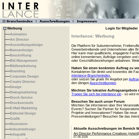
Schreibwesen, Literatur
Textilien
Transport, Luftfahrt
Unternehmensdienstleistungen
Werbung
Login für Mitglieder
Animation
Interlance: Werbung
Art Director
Ausstellungsdesign
Die Plattform für Subunternehmer, Freiberufle
Gewerbetreibende und Unternehmen aller Br
Bannerdesign
Hier kann man qualifizierte, engagierte Fachk
Beschriftung
online kennenlernen, Aufträge vergeben und 
Bid Management
oder Geschäftsbeziehungen anbahnen. Wei
Bildbearbeitung
Haben Sie einen konkreten Auftrag zu v
Branding
Kontaktieren Sie direkt und kostenlos die Fa
Interlance
-Branchenindex
,
Corporate Design
oder setzen Sie
gratis
Ihr Angebot per
Auftra
Creativ Director
den übrigen
Ausschreibungen
.
Design
Möchten Sie lukrative Auftragsangebote 
Dialogmarketing
Tragen Sie sich bei
Interlance
ein
- so wird m
Druck-Service
Besuchen Sie auch unser Forum
Druckvorstufe
Möchten Sie informieren über Ihre Veranstalt
E-Mail-Marketing
Events? Suchen Sie Partner für Kooperatione
Projekte und Innovationen? Haben Sie neue
Editorial Design
Pressemitteilungen? Besuchen Sie das
Inter
Grafik
Illustration
Industriedesign
Infografik