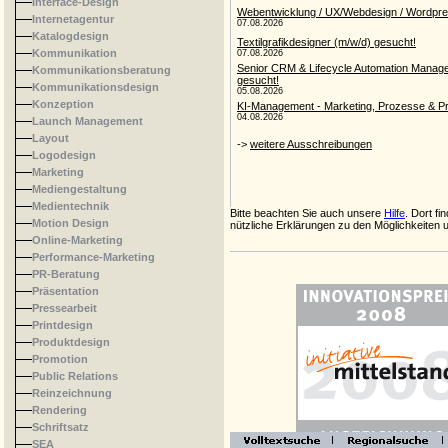
Interface-Design
Internetagentur
Katalogdesign
Kommunikation
Kommunikationsberatung
Kommunikationsdesign
Konzeption
Launch Management
Layout
Logodesign
Marketing
Mediengestaltung
Medientechnik
Bitte beachten Sie auch unsere
Hilfe
. Dort fi
Motion Design
nützliche Erklärungen zu den Möglichkeiten u
Online-Marketing
Performance-Marketing
PR-Beratung
Präsentation
Pressearbeit
Printdesign
Produktdesign
Promotion
Public Relations
Reinzeichnung
Rendering
Schriftsatz
SEA