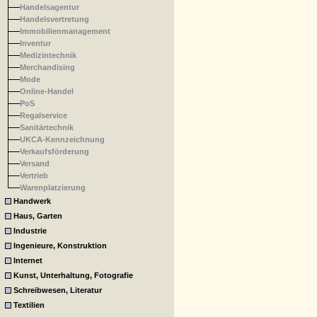
Handelsagentur
Handelsvertretung
Immobilienmanagement
Inventur
Medizintechnik
Merchandising
Mode
Online-Handel
PoS
Regalservice
Sanitärtechnik
UKCA-Kennzeichnung
Verkaufsförderung
Versand
Vertrieb
Warenplatzierung
Handwerk
Haus, Garten
Industrie
Ingenieure, Konstruktion
Internet
Kunst, Unterhaltung, Fotografie
Schreibwesen, Literatur
Textilien