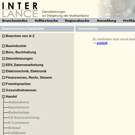
Branchenindex Fachkräfte
Vormerkliste
Branchen von A-Z
Es befinden sich noch keine
->
zurück
Bauindustrie
Büro, Buchhaltung
Dienstleistungen
EDV, Datenverarbeitung
Elektrotechnik, Elektronik
Finanzwesen, Recht, Steuern
Fremdsprachen
Gesundheitswesen
Handel
Außendienst
Bauelemente
Bodenbeläge
CE-Kennzeichnung
E-Commerce
Einkauf
Fulfillment