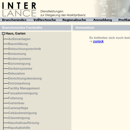
Finanzwesen, Recht, Steuern
Fremdsprachen
Gesundheitswesen
Handel
Handwerk
Branchenindex Fachkräfte
Vormerkliste
Haus, Garten
Es befinden sich noch keine
Außenanlagen
->
zurück
Baumfällung
Beleuchtungstechnik
Beräumung
Bodensysteme
Büroreinigung
Deckensysteme
Dekoration
Einrichtungsberatung
Entrümpelung
Facility Management
Fassadenreinigung
Folierung
Gartenbau
Gartenpflege
Gebäudereinigung
Glasreinigung
Haushaltsauflösung
Haushaltshilfe