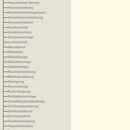
Hausmeister-Service
Hausverwaltung
Immobilienmanagement
Immobilienvermittlung
Innenarchitektur
Innenausbau
Insektenschutz
Küchenmontage
Lichttechnik
Messdienst
Möbelbau
Möbeldesign
Möbelmontage
Objektdesign
Raumausstattung
Raumgestaltung
Reinigung
Renovierung
Rohrreinigung
Rollladenmontage
Schädlingsbekämpfung
Schimmelsanierung
Schlüsseldienst
Sonnenschutz
Straßenreinigung
Tapezierarbeiten