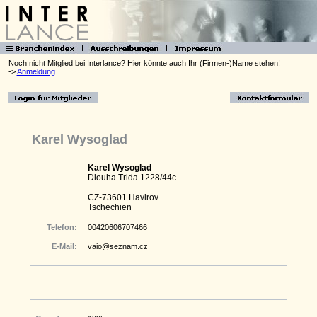
Noch nicht Mitglied bei Interlance? Hier könnte auch Ihr (Firmen-)Name stehen!
->
Anmeldung
Karel Wysoglad
Karel Wysoglad
Dlouha Trida 1228/44c
CZ-73601 Havirov
Tschechien
Telefon:
00420606707466
E-Mail:
vaio@seznam.cz