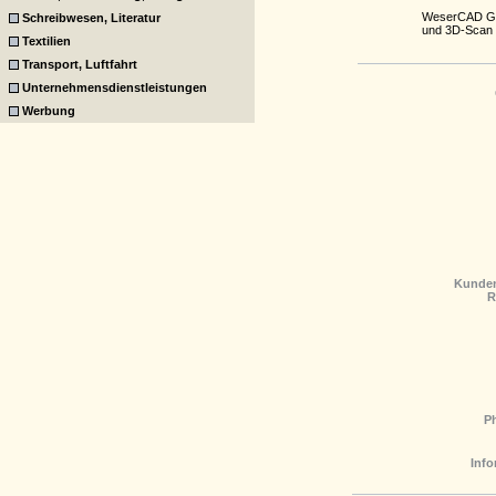
WeserCAD GmbH
Schreibwesen, Literatur
und 3D-Scan 
Textilien
Transport, Luftfahrt
Unternehmensdienstleistungen
Werbung
Kunden
R
P
Info