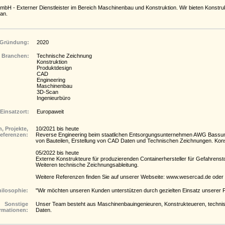
 - Externer Dienstleister im Bereich Maschinenbau und Konstruktion. Wir bieten Konstruk
an.
Gründung:
2020
Branchen:
Technische Zeichnung
Konstruktion
Produktdesign
CAD
Engineering
Maschinenbau
3D-Scan
Ingenieurbüro
Einsatzort:
Europaweit
, Projekte,
10/2021 bis heute
eferenzen:
Reverse Engineering beim staatlichen Entsorgungsunternehmen AWG Bassum.
von Bauteilen, Erstellung von CAD Daten und Technischen Zeichnungen. Konst
05/2022 bis heute
Externe Konstrukteure für produzierenden Containerhersteller für Gefahren
Weiteren technische Zeichnungsableitung.
Weitere Referenzen finden Sie auf unserer Webseite: www.wesercad.de oder 
hilosophie:
"Wir möchten unseren Kunden unterstützen durch gezielten Einsatz unserer Fäh
Sonstige
Unser Team besteht aus Maschinenbauingenieuren, Konstrukteueren, technis
rmationen:
Daten.