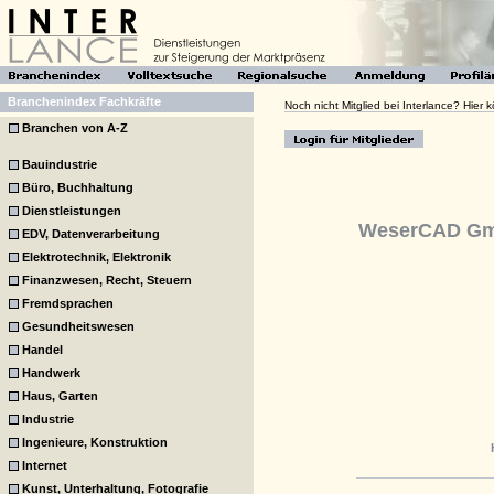
Branchenindex Fachkräfte
Noch nicht Mitglied bei Interlance? Hier
Branchen von A-Z
Bauindustrie
Büro, Buchhaltung
Dienstleistungen
WeserCAD G
EDV, Datenverarbeitung
Elektrotechnik, Elektronik
Finanzwesen, Recht, Steuern
Fremdsprachen
Gesundheitswesen
Handel
Handwerk
Haus, Garten
Industrie
Ingenieure, Konstruktion
Internet
Kunst, Unterhaltung, Fotografie