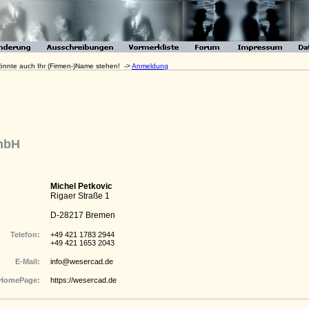
 könnte auch Ihr (Firmen-)Name stehen! ->
Anmeldung
mbH
Michel Petkovic
Rigaer Straße 1
D-28217 Bremen
Telefon:
+49 421 1783 2944
+49 421 1653 2043
E-Mail:
info@wesercad.de
HomePage:
https://wesercad.de