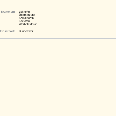
Branchen:
Lektor/in
Übersetzung
Korrektor/in
Texter/in
Werbetexter/in
Einsatzort:
Bundesweit