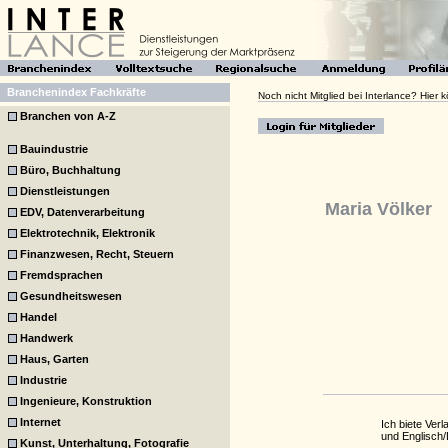
Branchenindex Fachkräfte
Noch nicht Mitglied bei Interlance? Hier
Branchen von A-Z
Bauindustrie
Büro, Buchhaltung
Dienstleistungen
Maria Völker
EDV, Datenverarbeitung
Elektrotechnik, Elektronik
Finanzwesen, Recht, Steuern
Fremdsprachen
Gesundheitswesen
Handel
Handwerk
Haus, Garten
Industrie
Ingenieure, Konstruktion
Internet
Ich biete Ver
und Englisch/
Kunst, Unterhaltung, Fotografie