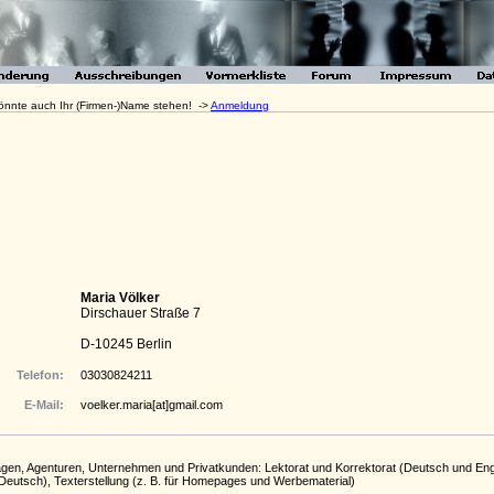
 könnte auch Ihr (Firmen-)Name stehen! ->
Anmeldung
Maria Völker
Dirschauer Straße 7
D-10245 Berlin
Telefon:
03030824211
E-Mail:
voelker.maria[at]gmail.com
lagen, Agenturen, Unternehmen und Privatkunden: Lektorat und Korrektorat (Deutsch und Eng
Deutsch), Texterstellung (z. B. für Homepages und Werbematerial)