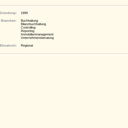
Gründung:
1999
Branchen:
Buchhaltung
Bilanzbuchhaltung
Controlling
Reporting
Immobilienmanagement
Unternehmensberatung
Einsatzort:
Regional