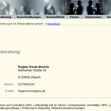
 könnte auch Ihr (Firmen-)Name stehen! ->
Anmeldung
beratung
Regina Vreuls-Berens
Mülheimer Straße 10
D-53909 Zülpich
Telefon:
01775615118
E-Mail:
Regina.Korte@gmx.de
terin und Controllerin (IHK) • selbständig seit 16 Jahren • Schwerpunkte: Immobilien, NPO,
waltungssoftware • Erfahrung im Reporting, Nebenkostenabrechnungen