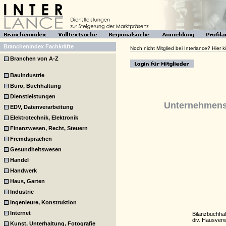
Branchenindex Fachkräfte
Noch nicht Mitglied bei Interlance? Hier
Branchen von A-Z
Bauindustrie
Büro, Buchhaltung
Dienstleistungen
Unternehmens
EDV, Datenverarbeitung
Elektrotechnik, Elektronik
Finanzwesen, Recht, Steuern
Fremdsprachen
Gesundheitswesen
Handel
Handwerk
Haus, Garten
Industrie
Ingenieure, Konstruktion
Internet
Bilanzbuchhal
div. Hausver
Kunst, Unterhaltung, Fotografie