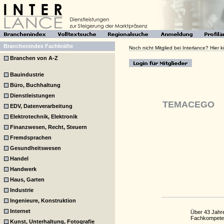
Branchenindex Fachkräfte
Noch nicht Mitglied bei Interlance? Hier
Branchen von A-Z
Bauindustrie
Büro, Buchhaltung
Dienstleistungen
TEMACEGO
EDV, Datenverarbeitung
Elektrotechnik, Elektronik
Finanzwesen, Recht, Steuern
Fremdsprachen
Gesundheitswesen
Handel
Handwerk
Haus, Garten
Industrie
Ingenieure, Konstruktion
Internet
Über 43 Jahre
Fachkompete
Kunst, Unterhaltung, Fotografie