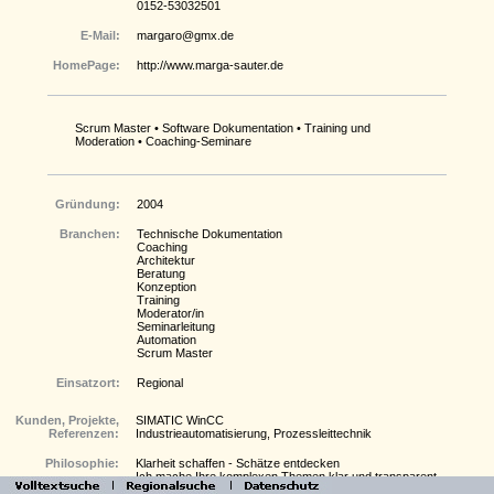
0152-53032501
E-Mail:
margaro@gmx.de
HomePage:
http://www.marga-sauter.de
Scrum Master • Software Dokumentation • Training und
Moderation • Coaching-Seminare
Gründung:
2004
Branchen:
Technische Dokumentation
Coaching
Architektur
Beratung
Konzeption
Training
Moderator/in
Seminarleitung
Automation
Scrum Master
Einsatzort:
Regional
Kunden, Projekte,
SIMATIC WinCC
Referenzen:
Industrieautomatisierung, Prozessleittechnik
Philosophie:
Klarheit schaffen - Schätze entdecken
Ich mache Ihre komplexen Themen klar und transparent
- in der technischen Dokumentation wie im Business