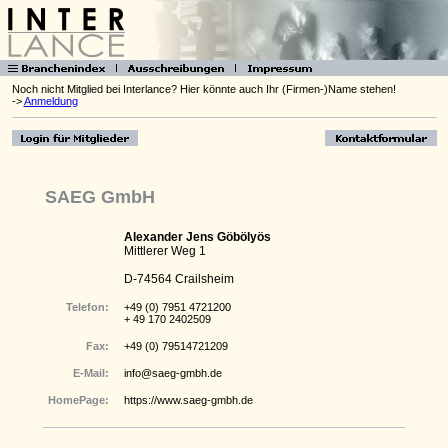
Noch nicht Mitglied bei Interlance? Hier könnte auch Ihr (Firmen-)Name stehen!
->
Anmeldung
SAEG GmbH
Alexander Jens Göbölyös
Mittlerer Weg 1
D-74564 Crailsheim
Telefon:
+49 (0) 7951 4721200
+ 49 170 2402509
Fax:
+49 (0) 79514721209
E-Mail:
info@saeg-gmbh.de
HomePage:
https://www.saeg-gmbh.de