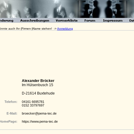
 könnte auch Ihr (Firmen-)Name stehen! ->
Anmeldung
Alexander Bröcker
Im Hülsenbusch 15
D-21614 Buxtehude
Telefon:
04161 6695781
0152 33797697
E-Mail:
broecker@pema-tec.de
HomePage:
https://www.pema-tec.de