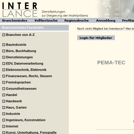
Branchenindex Fachkräfte
Noch nicht Mitglied bei Interlance? Hier
Branchen von A-Z
Bauindustrie
Büro, Buchhaltung
Dienstleistungen
PEMA-TEC
EDV, Datenverarbeitung
Elektrotechnik, Elektronik
Finanzwesen, Recht, Steuern
Fremdsprachen
Gesundheitswesen
Handel
Handwerk
Haus, Garten
Industrie
Ingenieure, Konstruktion
Internet
Kunst, Unterhaltung, Fotografie