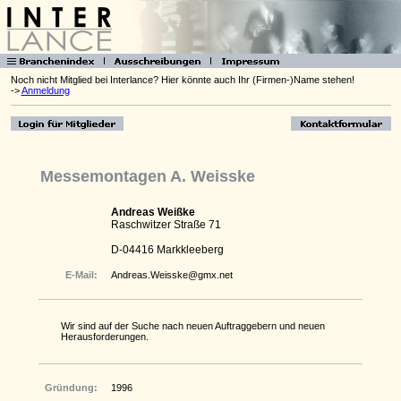
Noch nicht Mitglied bei Interlance? Hier könnte auch Ihr (Firmen-)Name stehen!
->
Anmeldung
Messemontagen A. Weisske
Andreas Weißke
Raschwitzer Straße 71
D-04416 Markkleeberg
E-Mail:
Andreas.Weisske@gmx.net
Wir sind auf der Suche nach neuen Auftraggebern und neuen
Herausforderungen.
Gründung:
1996