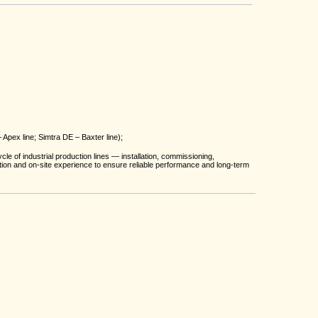
;
Apex line; Simtra DE – Baxter line);
cle of industrial production lines — installation, commissioning,
ion and on-site experience to ensure reliable performance and long-term