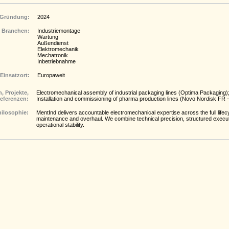
Gründung:
2024
Branchen:
Industriemontage
Wartung
Außendienst
Elektromechanik
Mechatronik
Inbetriebnahme
Einsatzort:
Europaweit
, Projekte,
Electromechanical assembly of industrial packaging lines (Optima Packaging)
eferenzen:
Installation and commissioning of pharma production lines (Novo Nordisk FR – 
hilosophie:
MentInd delivers accountable electromechanical expertise across the full lifecy
maintenance and overhaul. We combine technical precision, structured execut
operational stability.