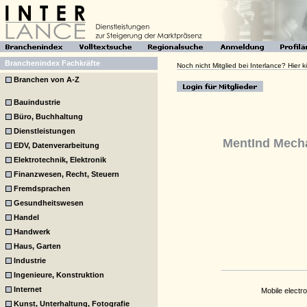
Branchenindex Fachkräfte
Noch nicht Mitglied bei Interlance? Hier
Branchen von A-Z
Bauindustrie
Büro, Buchhaltung
Dienstleistungen
MentInd Mech
EDV, Datenverarbeitung
Elektrotechnik, Elektronik
Finanzwesen, Recht, Steuern
Fremdsprachen
Gesundheitswesen
Handel
Handwerk
Haus, Garten
Industrie
Ingenieure, Konstruktion
Internet
Mobile electr
Kunst, Unterhaltung, Fotografie