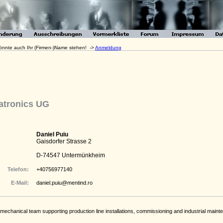
 könnte auch Ihr (Firmen-)Name stehen! ->
Anmeldung
atronics UG
Daniel Puiu
Gaisdorfer Strasse 2
D-74547 Untermünkheim
Telefon:
+40756977140
E-Mail:
daniel.puiu@mentind.ro
omechanical team supporting production line installations, commissioning and industrial main