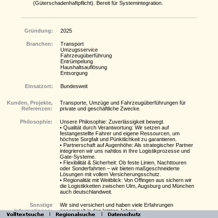
(Güterschadenhaftpflicht). Bereit für Systemintegration.
Gründung:
2025
Branchen:
Transport
Umzugsservice
Fahrzeugüberführung
Entrümpelung
Haushaltsauflösung
Entsorgung
Einsatzort:
Bundesweit
Kunden, Projekte,
Transporte, Umzüge und Fahrzeugüberführungen für
Referenzen:
private und geschäftliche Zwecke.
Philosophie:
Unsere Philosophie: Zuverlässigkeit bewegt.
• Qualität durch Verantwortung: Wir setzen auf
festangestellte Fahrer und eigene Ressourcen, um
höchste Sorgfalt und Pünktlichkeit zu garantieren.
• Partnerschaft auf Augenhöhe: Als strategischer Partner
integrieren wir uns nahtlos in Ihre Logistikprozesse und
Gate-Systeme.
• Flexibilität & Sicherheit: Ob feste Linien, Nachttouren
oder Sonderfahrten – wir bieten maßgeschneiderte
Lösungen mit vollem Versicherungsschutz.
• Regionalität mit Weitblick: Von Offingen aus sichern wir
die Logistikketten zwischen Ulm, Augsburg und München
auch deutschlandweit.
Sonstige
Wir sind versichert und haben viele Erfahrungen
Informationen:
gesammelt in den letzten Jahren.