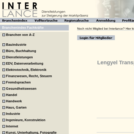
Branchenindex Fachkräfte
Noch nicht Mitglied bei Interlance? Hier
Branchen von A-Z
Bauindustrie
Büro, Buchhaltung
Dienstleistungen
Lengyel Trans
EDV, Datenverarbeitung
Elektrotechnik, Elektronik
Finanzwesen, Recht, Steuern
Fremdsprachen
Gesundheitswesen
Handel
Handwerk
Haus, Garten
Industrie
Ingenieure, Konstruktion
Internet
Kunst, Unterhaltung, Fotografie