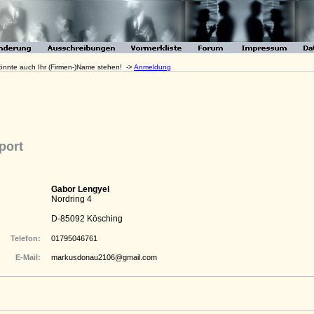
 könnte auch Ihr (Firmen-)Name stehen! ->
Anmeldung
port
Gabor Lengyel
Nordring 4
D-85092 Kösching
Telefon:
01795046761
E-Mail:
markusdonau2106@gmail.com