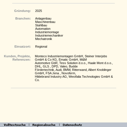
Gründung:
2025
Branchen:
Anlagenbau
Maschinenbau
Stahlbau
Automation
Industriemontage
Industriemechaniker
Mechatronik
Einsatzort:
Regional
Kunden, Projekte,
Monteco Industriemontagen GmbH, Steiner Interjobs
Referenzen:
GmbH & Co KG, Ematic GmbH, M&M
Automotive GbR, Tess Solution d.o.o., Haale Mont d.o.o.,
DHL, GLS , DPD, Valeo, Budde
Fördertechnik, Audi, BMW, Ritterwand, Albert Knoblinger
GmbH, FSA Jena , Novoferm,
Hildebrand Industry AG, Westfalia Technologies GmbH &
Co.