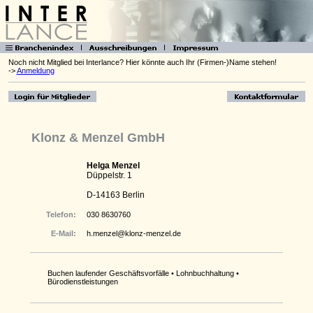
Noch nicht Mitglied bei Interlance? Hier könnte auch Ihr (Firmen-)Name stehen!
->
Anmeldung
Klonz & Menzel GmbH
Helga Menzel
Düppelstr. 1
D-14163 Berlin
Telefon:
030 8630760
E-Mail:
h.menzel@klonz-menzel.de
Buchen laufender Geschäftsvorfälle • Lohnbuchhaltung •
Bürodienstleistungen