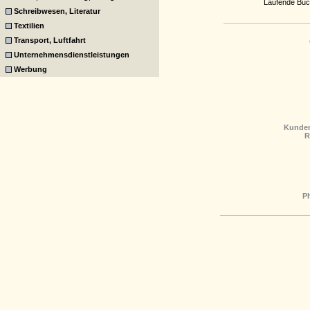
Laufende Buch
Schreibwesen, Literatur
Textilien
Transport, Luftfahrt
Unternehmensdienstleistungen
Werbung
Kunden
R
P