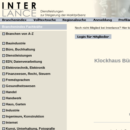
Branchenindex Fachkräfte
Noch nicht Mitglied bei Interlance? Hier
Branchen von A-Z
Bauindustrie
Büro, Buchhaltung
Dienstleistungen
Klockhaus B
EDV, Datenverarbeitung
Elektrotechnik, Elektronik
Finanzwesen, Recht, Steuern
Fremdsprachen
Gesundheitswesen
Handel
Handwerk
Haus, Garten
Industrie
Ingenieure, Konstruktion
Internet
Kunst, Unterhaltung, Fotografie