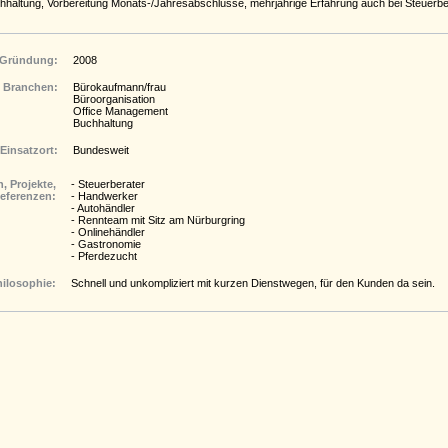
haltung, Vorbereitung Monats-/Jahresabschlüsse, mehrjährige Erfahrung auch bei Steuerbe
Gründung:
2008
Branchen:
Bürokaufmann/frau
Büroorganisation
Office Management
Buchhaltung
Einsatzort:
Bundesweit
, Projekte,
- Steuerberater
eferenzen:
- Handwerker
- Autohändler
- Rennteam mit Sitz am Nürburgring
- Onlinehändler
- Gastronomie
- Pferdezucht
hilosophie:
Schnell und unkompliziert mit kurzen Dienstwegen, für den Kunden da sein.