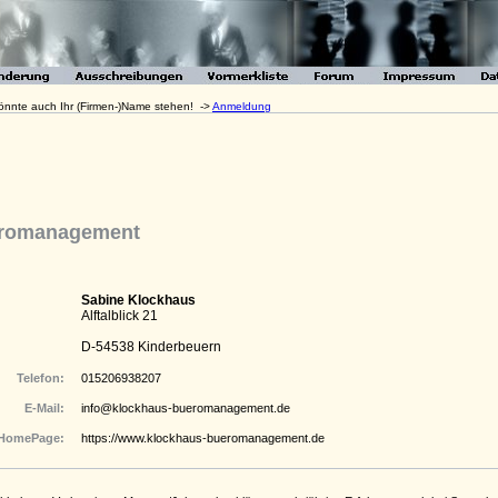
 könnte auch Ihr (Firmen-)Name stehen! ->
Anmeldung
üromanagement
Sabine Klockhaus
Alftalblick 21
D-54538 Kinderbeuern
Telefon:
015206938207
E-Mail:
info@klockhaus-bueromanagement.de
HomePage:
https://www.klockhaus-bueromanagement.de