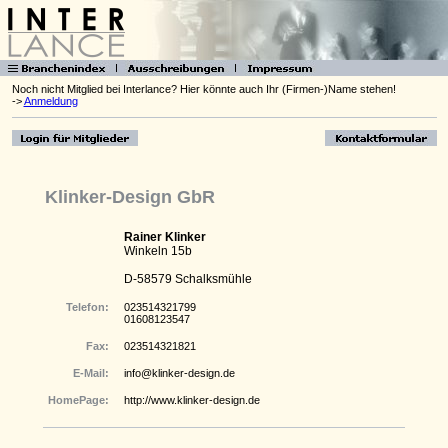
Noch nicht Mitglied bei Interlance? Hier könnte auch Ihr (Firmen-)Name stehen!
->
Anmeldung
Klinker-Design GbR
Rainer Klinker
Winkeln 15b
D-58579 Schalksmühle
Telefon:
023514321799
01608123547
Fax:
023514321821
E-Mail:
info@klinker-design.de
HomePage:
http://www.klinker-design.de