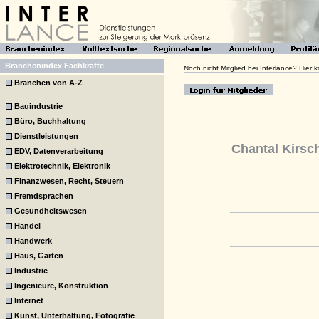
Branchenindex Fachkräfte
Noch nicht Mitglied bei Interlance? Hier
Branchen von A-Z
Bauindustrie
Büro, Buchhaltung
Dienstleistungen
Chantal Kirsc
EDV, Datenverarbeitung
Elektrotechnik, Elektronik
Finanzwesen, Recht, Steuern
Fremdsprachen
Gesundheitswesen
Handel
Handwerk
Haus, Garten
Industrie
Ingenieure, Konstruktion
Internet
Kunst, Unterhaltung, Fotografie