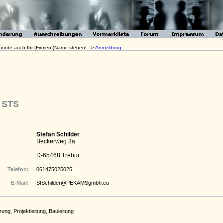
 könnte auch Ihr (Firmen-)Name stehen! ->
Anmeldung
o STS
Stefan Schilder
Beckerweg 3a
D-65468 Trebur
Telefon:
061475025025
E-Mail:
StSchilder@PEKAMSgmbh.eu
ung, Projektleitung, Bauleitung