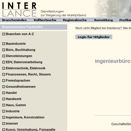
Branchenindex Fachkräfte
Noch nicht Mitglied bei Interlance? Hier
Branchen von A-Z
Bauindustrie
Büro, Buchhaltung
Dienstleistungen
Ingenieurbür
EDV, Datenverarbeitung
Elektrotechnik, Elektronik
Finanzwesen, Recht, Steuern
Fremdsprachen
Gesundheitswesen
Handel
Handwerk
Haus, Garten
Industrie
Ingenieure, Konstruktion
Internet
Geschäftsführ
Kunst, Unterhaltung, Fotografie