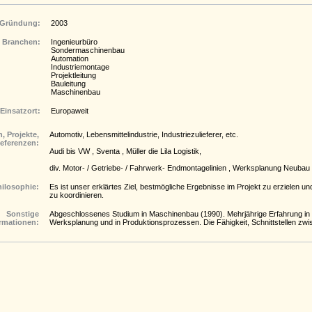
Gründung:
2003
Branchen:
Ingenieurbüro
Sondermaschinenbau
Automation
Industriemontage
Projektleitung
Bauleitung
Maschinenbau
Einsatzort:
Europaweit
, Projekte,
Automotiv, Lebensmittelindustrie, Industriezulieferer, etc.
eferenzen:
Audi bis VW , Sventa , Müller die Lila Logistik,
div. Motor- / Getriebe- / Fahrwerk- Endmontagelinien , Werksplanung Neub
hilosophie:
Es ist unser erklärtes Ziel, bestmögliche Ergebnisse im Projekt zu erzielen
zu koordinieren.
Sonstige
Abgeschlossenes Studium in Maschinenbau (1990). Mehrjährige Erfahrung in d
rmationen:
Werksplanung und in Produktionsprozessen. Die Fähigkeit, Schnittstellen z