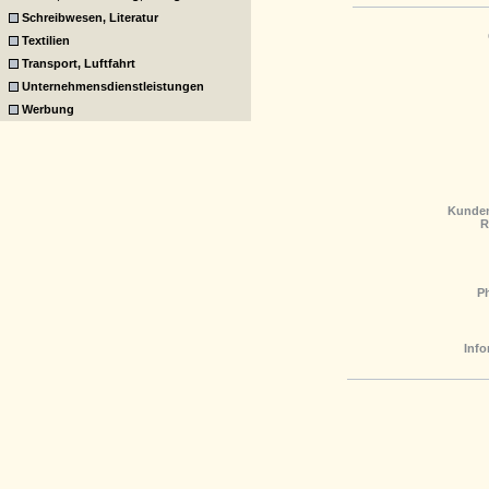
Schreibwesen, Literatur
Textilien
Transport, Luftfahrt
Unternehmensdienstleistungen
Werbung
Kunden
R
P
Info