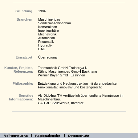
Gründung:
1984
Branchen:
Maschinenbau
Sondermaschinenbau
Konstruktion
Ingenieurbüro
Mechatronik
Automation
Pneumatik
Hydraulik
CAD
Einsatzort:
Überregional
Kunden, Projekte,
Teamtechnik GmbH Freiberg/a.N.
Referenzen:
Kähny Maschinenbau GmbH Backnang
Werner Bayer GmbH Esslingen
Philosophie:
Entwicklung und Neukonstruktion mit durchgedachter
Funktionalität, innovativ und kostengerecht
Sonstige
Als Dipl.-Ing./TH verfüge ich über fundierte Kenntnisse im
Informationen:
Maschinenbau,
CAD-3D: SolidWorks, Inventor.