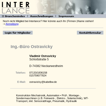
Noch nicht Mitglied bei Interlance? Hier könnte auch Ihr (Firmen-)Name stehen!
->
Anmeldung
Ing.-Büro Ostravicky
Vladimir Ostravicky
Schloßstraße 5
D-74382 Neckarwestheim
Telefon:
07133/1836158
015759077824
E-Mail:
ostravicky@kabelbw.de
Konstruktion Mechatronik, Automation • Prüf-, Montage-,
Sondermaschinen (z.B. Feinwerk-, Elektro-, Solartechnik), WT-
Transport, inkl. Sensorabfrage, Pneumatik, Hydraulik