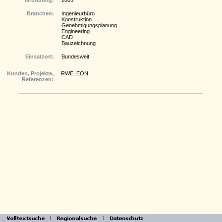
Gründung:
2003
Branchen:
Ingenieurbüro
Konstruktion
Genehmigungsplanung
Engineering
CAD
Bauzeichnung
Einsatzort:
Bundesweit
Kunden, Projekte,
RWE, EON
Referenzen: