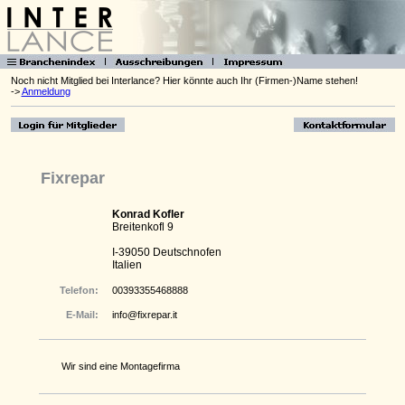
Noch nicht Mitglied bei Interlance? Hier könnte auch Ihr (Firmen-)Name stehen!
->
Anmeldung
Fixrepar
Konrad Kofler
Breitenkofl 9
I-39050 Deutschnofen
Italien
Telefon:
00393355468888
E-Mail:
info@fixrepar.it
Wir sind eine Montagefirma