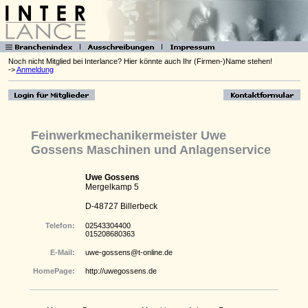
Noch nicht Mitglied bei Interlance? Hier könnte auch Ihr (Firmen-)Name stehen!
->
Anmeldung
Feinwerkmechanikermeister Uwe
Gossens Maschinen und Anlagenservice
Uwe Gossens
Mergelkamp 5
D-48727 Billerbeck
Telefon:
02543304400
015208680363
E-Mail:
uwe-gossens@t-online.de
HomePage:
http://uwegossens.de