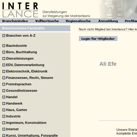
Branchenindex Fachkräfte
Noch nicht Mitglied bei Interlance? Hier
Branchen von A-Z
Bauindustrie
Büro, Buchhaltung
Dienstleistungen
Ali Efe
EDV, Datenverarbeitung
Elektrotechnik, Elektronik
Finanzwesen, Recht, Steuern
Fremdsprachen
Gesundheitswesen
Handel
Handwerk
Haus, Garten
Industrie
Ingenieure, Konstruktion
Internet
Unsere Entrüm
komplette En
Kunst, Unterhaltung, Fotografie