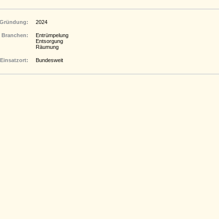
Gründung:
2024
Branchen:
Entrümpelung
Entsorgung
Räumung
Einsatzort:
Bundesweit