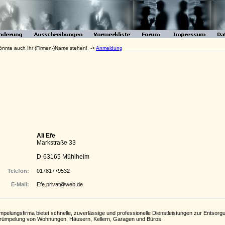
 könnte auch Ihr (Firmen-)Name stehen! ->
Anmeldung
Ali Efe
Markstraße 33
D-63165 Mühlheim
Telefon:
01781779532
E-Mail:
Efe.privat@web.de
pelungsfirma bietet schnelle, zuverlässige und professionelle Dienstleistungen zur Entso
trümpelung von Wohnungen, Häusern, Kellern, Garagen und Büros.