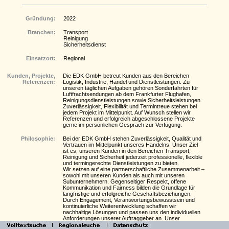
Gründung:
2022
Branchen:
Transport
Reinigung
Sicherheitsdienst
Einsatzort:
Regional
Kunden, Projekte,
Die EDK GmbH betreut Kunden aus den Bereichen
Referenzen:
Logistik, Industrie, Handel und Dienstleistungen. Zu
unseren täglichen Aufgaben gehören Sonderfahrten für
Luftfrachtsendungen ab dem Frankfurter Flughafen,
Reinigungsdienstleistungen sowie Sicherheitsleistungen.
Zuverlässigkeit, Flexibilität und Termintreue stehen bei
jedem Projekt im Mittelpunkt. Auf Wunsch stellen wir
Referenzen und erfolgreich abgeschlossene Projekte
gerne im persönlichen Gespräch zur Verfügung.
Philosophie:
Bei der EDK GmbH stehen Zuverlässigkeit, Qualität und
Vertrauen im Mittelpunkt unseres Handelns. Unser Ziel
ist es, unseren Kunden in den Bereichen Transport,
Reinigung und Sicherheit jederzeit professionelle, flexible
und termingerechte Dienstleistungen zu bieten.
Wir setzen auf eine partnerschaftliche Zusammenarbeit –
sowohl mit unseren Kunden als auch mit unseren
Subunternehmern. Gegenseitiger Respekt, offene
Kommunikation und Fairness bilden die Grundlage für
langfristige und erfolgreiche Geschäftsbeziehungen.
Durch Engagement, Verantwortungsbewusstsein und
kontinuierliche Weiterentwicklung schaffen wir
nachhaltige Lösungen und passen uns den individuellen
Anforderungen unserer Auftraggeber an. Unser
Anspruch ist es, jeden Auftrag mit höchster Sorgfalt,