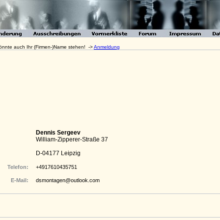
 könnte auch Ihr (Firmen-)Name stehen! ->
Anmeldung
Dennis Sergeev
William-Zipperer-Straße 37
D-04177 Leipzig
Telefon:
+4917610435751
E-Mail:
dsmontagen@outlook.com