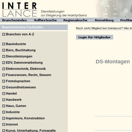
Branchenindex Fachkräfte
Noch nicht Mitglied bei Interlance? Hier
Branchen von A-Z
Bauindustrie
Büro, Buchhaltung
Dienstleistungen
DS-Montagen
EDV, Datenverarbeitung
Elektrotechnik, Elektronik
Finanzwesen, Recht, Steuern
Fremdsprachen
Gesundheitswesen
Handel
Handwerk
Haus, Garten
Industrie
Ingenieure, Konstruktion
Internet
Kunst, Unterhaltung, Fotografie