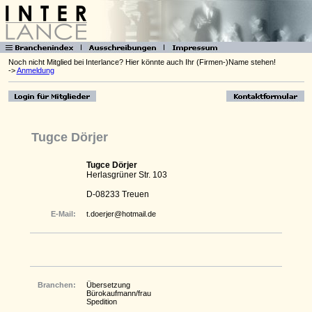
Noch nicht Mitglied bei Interlance? Hier könnte auch Ihr (Firmen-)Name stehen!
->
Anmeldung
Tugce Dörjer
Tugce Dörjer
Herlasgrüner Str. 103
D-08233 Treuen
E-Mail:
t.doerjer@hotmail.de
Branchen:
Übersetzung
Bürokaufmann/frau
Spedition