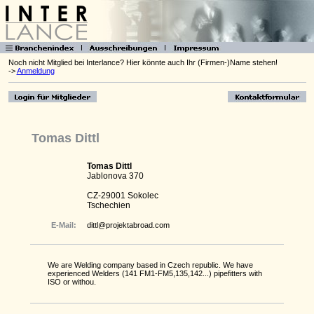
Noch nicht Mitglied bei Interlance? Hier könnte auch Ihr (Firmen-)Name stehen!
->
Anmeldung
Tomas Dittl
Tomas Dittl
Jablonova 370
CZ-29001 Sokolec
Tschechien
E-Mail:
dittl@projektabroad.com
We are Welding company based in Czech republic. We have
experienced Welders (141 FM1-FM5,135,142...) pipefitters with
ISO or withou.