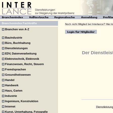
Branchenindex Fachkräfte
Noch nicht Mitglied bei Interlance? Hier
Branchen von A-Z
Bauindustrie
Büro, Buchhaltung
Dienstleistungen
Der Dienstleis
EDV, Datenverarbeitung
Elektrotechnik, Elektronik
Finanzwesen, Recht, Steuern
Fremdsprachen
Gesundheitswesen
Handel
Handwerk
Haus, Garten
Industrie
Ingenieure, Konstruktion
Internet
Dienstleistun
Kunst, Unterhaltung, Fotografie