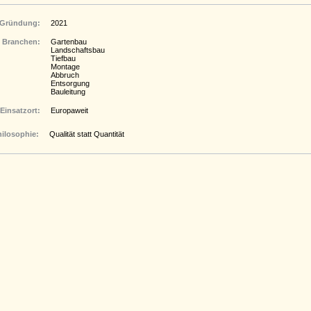
Gründung:
2021
Branchen:
Gartenbau
Landschaftsbau
Tiefbau
Montage
Abbruch
Entsorgung
Bauleitung
Einsatzort:
Europaweit
hilosophie:
Qualität statt Quantität