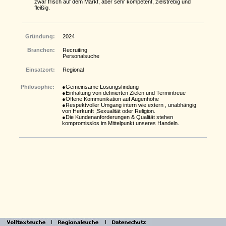
zwar frisch auf dem Markt, aber sehr kompetent, zielstrebig und
fleißig.
Gründung:
2024
Branchen:
Recruiting
Personalsuche
Einsatzort:
Regional
Philosophie:
●Gemeinsame Lösungsfindung
●Einhaltung von definierten Zielen und Termintreue
●Offene Kommunikation auf Augenhöhe
●Respektvoller Umgang intern wie extern , unabhängig
von Herkunft ,Sexualität oder Religion.
●Die Kundenanforderungen & Qualität stehen
kompromisslos im Mittelpunkt unseres Handeln.