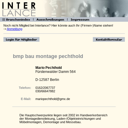
Noch nicht Mitglied bei Interlance? Hier könnte auch Ihr (Firmen-)Name stehen!
->
Anmeldung
bmp bau montage pechthold
Mario Pechthold
Fürstenwalder Damm 564
D-12587 Berlin
Telefon:
0162/2067737
030/66647882
E-Mail:
mariopechthold@gmx.de
Die Hauptschwerpunkte liegen seit 2002 im Handwerkerbereich
der Montagedienstleisung, Laden-/Objekteinrichtungen und
Möbelmontagen, Demontage und Messebau.