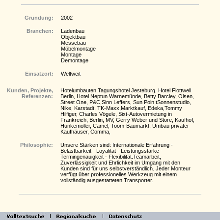
Gründung:
2002
Branchen:
Ladenbau
Objektbau
Messebau
Möbelmontage
Montage
Demontage
Einsatzort:
Weltweit
Kunden, Projekte,
Hotelumbauten,Tagungshotel Jesteburg, Hotel Flottwell
Referenzen:
Berlin, Hotel Neptun Warnemünde, Betty Barcley, Olsen,
Street One, P&C,Sinn Leffers, Sun Poin tSonnenstudio,
Nike, Karstadt, TK-Maxx,Marktkauf, Edeka,Tommy
Hilfiger, Charles Vögele, Sixt-Autovermietung in
Frankreich, Berlin, MV, Gerry Weber und Store, Kaufhof,
Hunkemöller, Camel, Toom-Baumarkt, Umbau privater
Kaufhäuser, Comma,
Philosophie:
Unsere Stärken sind: Internationale Erfahrung -
Belastbarkeit - Loyalität - Leistungsstärke -
Termingenauigkeit - Flexibilität.Teamarbeit,
Zuverlässigkeit und Ehrlichkeit im Umgang mit den
Kunden sind für uns selbstverständlich. Jeder Monteur
verfügt über professionelles Werkzeug mit einem
vollständig ausgestatteten Transporter.