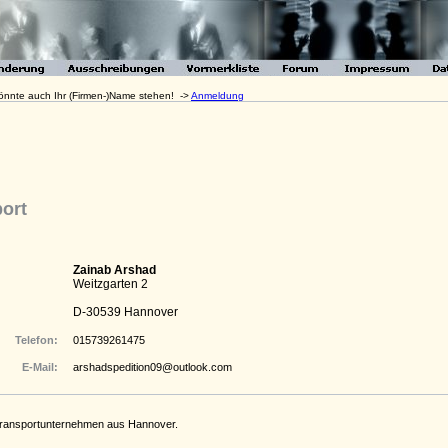
 könnte auch Ihr (Firmen-)Name stehen! ->
Anmeldung
ort
Zainab Arshad
Weitzgarten 2
D-30539 Hannover
Telefon:
015739261475
E-Mail:
arshadspedition09@outlook.com
 Transportunternehmen aus Hannover.