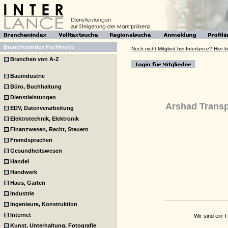
Branchenindex Fachkräfte
Noch nicht Mitglied bei Interlance? Hier
Branchen von A-Z
Bauindustrie
Büro, Buchhaltung
Dienstleistungen
Arshad Transp
EDV, Datenverarbeitung
Elektrotechnik, Elektronik
Finanzwesen, Recht, Steuern
Fremdsprachen
Gesundheitswesen
Handel
Handwerk
Haus, Garten
Industrie
Ingenieure, Konstruktion
Internet
Wir sind ein
Kunst, Unterhaltung, Fotografie