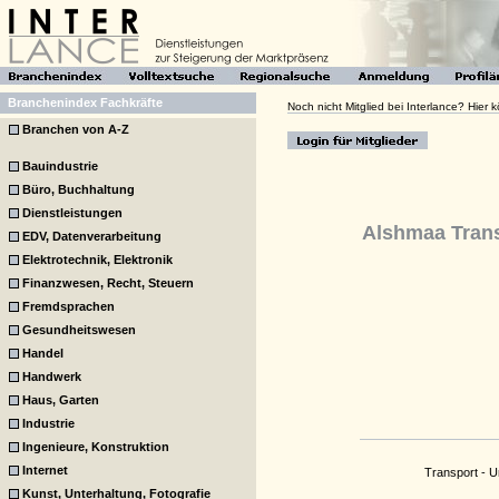
Branchenindex Fachkräfte
Noch nicht Mitglied bei Interlance? Hier
Branchen von A-Z
Bauindustrie
Büro, Buchhaltung
Dienstleistungen
Alshmaa Tran
EDV, Datenverarbeitung
Elektrotechnik, Elektronik
Finanzwesen, Recht, Steuern
Fremdsprachen
Gesundheitswesen
Handel
Handwerk
Haus, Garten
Industrie
Ingenieure, Konstruktion
Internet
Transport - 
Kunst, Unterhaltung, Fotografie