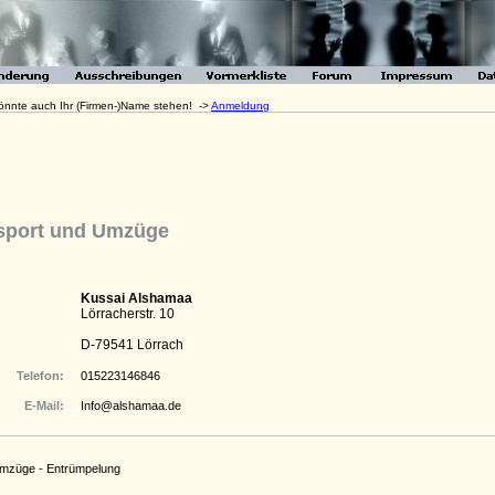
 könnte auch Ihr (Firmen-)Name stehen! ->
Anmeldung
sport und Umzüge
Kussai Alshamaa
Lörracherstr. 10
D-79541 Lörrach
Telefon:
015223146846
E-Mail:
Info@alshamaa.de
Umzüge - Entrümpelung