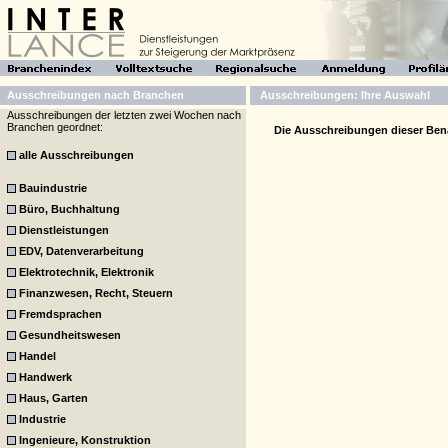
Ausschreibungen nach Branchen
Ausschreibungen: Ihre Auswahl
Ausschreibungen der letzten zwei Wochen nach
Branchen geordnet:
Die Ausschreibungen dieser Bena
alle Ausschreibungen
Bauindustrie
Büro, Buchhaltung
Dienstleistungen
EDV, Datenverarbeitung
Elektrotechnik, Elektronik
Finanzwesen, Recht, Steuern
Fremdsprachen
Gesundheitswesen
Handel
Handwerk
Haus, Garten
Industrie
Ingenieure, Konstruktion