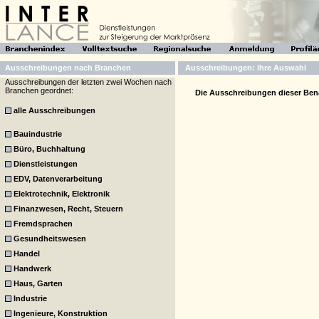
Ausschreibungen nach Branchen
Ausschreibungen: Ihre Auswahl
Ausschreibungen der letzten zwei Wochen nach
Branchen geordnet:
Die Ausschreibungen dieser Bena
alle Ausschreibungen
Bauindustrie
Büro, Buchhaltung
Dienstleistungen
EDV, Datenverarbeitung
Elektrotechnik, Elektronik
Finanzwesen, Recht, Steuern
Fremdsprachen
Gesundheitswesen
Handel
Handwerk
Haus, Garten
Industrie
Ingenieure, Konstruktion