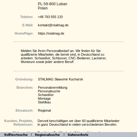
PL-59-800 Luban
Polen
Telefon:
+48 793 555 133
E-Mail:
kontakt@stalmag.de
HomePage:
https://stalmag.de
Melden Sie Ihren Personalbedarf an. Wir finden für Sie
qualifizierte Mitarbeiter, die bereit sind, in Deutschland zu
arbeiten. Schweißer, Schlosser, CNC-Bediener, Lackierer,
Monteure sowie jeder andere Beruf!
Gründung:
STALMAG Sławomir Kucharsk
Branchen:
Personalvermittlung
Personalsuche
Schweißer
Montage
Stahlbau
Einsatzort:
Regional
Kunden, Projekte,
Derzeit beschäftigen wir über 60 qualifizierte Mitarbeiter
Referenzen:
in ganz Deutschland in vielen verschiedenen Berufen.
Philosophie:
Benötigen Sie Mitarbeiter? Unser Unternehmen
übernimmt die Organisation von Fachkräften mit der von