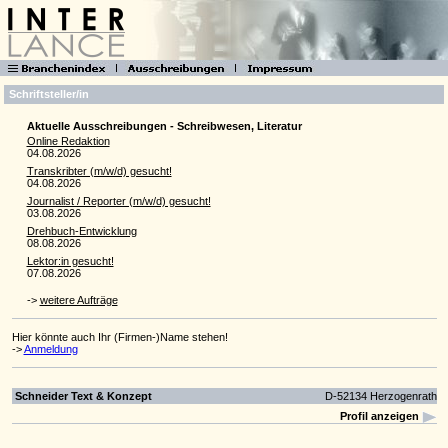
Schriftsteller/in
Aktuelle Ausschreibungen - Schreibwesen, Literatur
Online Redaktion
04.08.2026
Transkribter (m/w/d) gesucht!
04.08.2026
Journalist / Reporter (m/w/d) gesucht!
03.08.2026
Drehbuch-Entwicklung
08.08.2026
Lektor:in gesucht!
07.08.2026
->
weitere Aufträge
Hier könnte auch Ihr (Firmen-)Name stehen!
->
Anmeldung
Schneider Text & Konzept
D-52134 Herzogenrath
Profil anzeigen